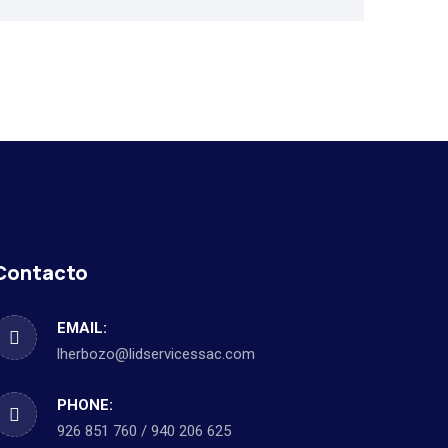
Contacto
EMAIL:
lherbozo@lidservicessac.com
PHONE:
926 851 760 / 940 206 625